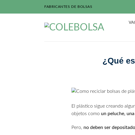
Saltar
FABRICANTES DE BOLSAS
al
contenido
VA
¿Qué es 
El plástico sigue creando algun
objetos como
un peluche, una 
Pero,
no deben ser depositados