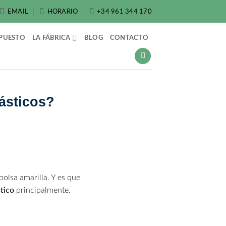
EMAIL
HORARIO
+34 961 344 170
PUESTO
LA FÁBRICA
BLOG
CONTACTO
lásticos?
bolsa amarilla. Y es que
tico
principalmente.