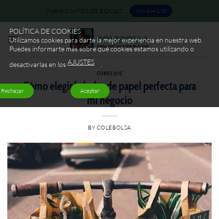
Saltar
FABRICANTES DE BOLSAS
961 344 170
al
contenido
POLÍTICA DE COOKIES
Utilizamos cookies para darte la mejor experiencia en nuestra web.
Puedes informarte más sobre qué cookies estamos utilizando o
AJUSTES
desactivarlas en los
.
CONSEJOS
Cómo elegir la bolsa de papel perfecta para
Rechazar
Aceptar
mi negocio
BY
COLEBOLSA