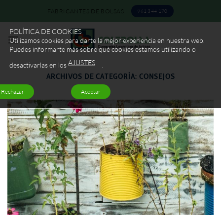
Saltar
FABRICANTES DE BOLSAS
961 344 170
al
contenido
POLÍTICA DE COOKIES
Utilizamos cookies para darte la mejor experiencia en nuestra web.
Puedes informarte más sobre qué cookies estamos utilizando o
AJUSTES
desactivarlas en los
.
ARCHIVOS DE CATEGORÍA:
CONSEJOS
Rechazar
Aceptar